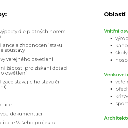
by:
Oblasti
Vnitřní os
 výpočty dle platných norem
e
výrob
ilance a zhodnocení stavu
kanc
lné soustavy
školy
vy veřejného osvětlení
hosp
í žádosti pro získaní dotací
o osvětlení
Venkovní
veřej
izace stávajícího stavu či
ní)
přec
křižo
sport
ntace
vou dokumentaci ​
Architekt
alizace Vašeho projektu