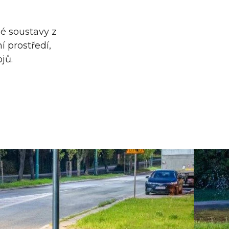
né soustavy z
í prostředí,
jů.