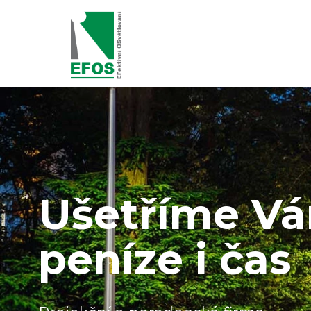
Ušetříme Vá
peníze i čas