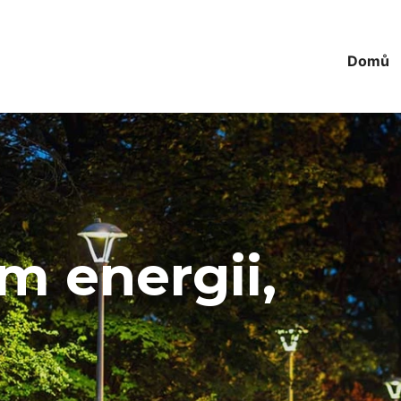
Domů
m energii,