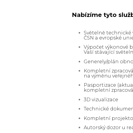
Nabízíme tyto služ
Světelně technické
ČSN a evropské uni
Výpočet výkonové b
Vaší stávající světe
Generely/plán obno
Kompletní zpracován
na výměnu veřejnéh
Pasportizace (aktual
kompletní zpracová
3D vizualizace
Technické dokume
Kompletní projekto
Autorský dozor u re