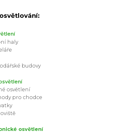
 osvětlování:
větlení
ní haly
eláře
odářské budovy
osvětlení
né osvětlení
hody pro chodce
vatky
oviště
onické osvětlení