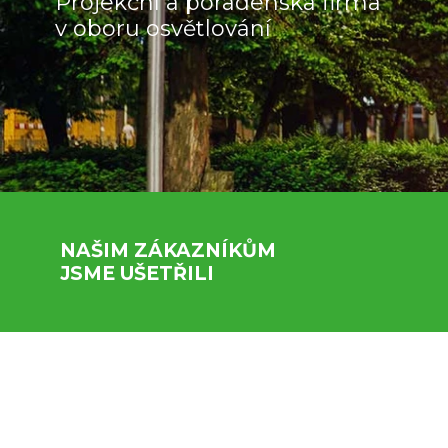
Projekční a poradenská firma
v oboru osvětlování
NAŠIM ZÁKAZNÍKŮM
JSME UŠETŘILI